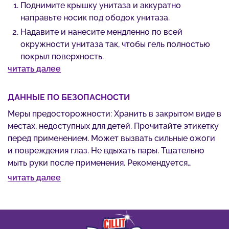
Поднимите крышку унитаза и аккуратно
направьте носик под ободок унитаза.
Надавите и нанесите мендленно по всей
окружности унитаза так, чтобы гель полностью
покрыл поверхность.
читать далее
Для наилучшего результата, оставьте на 10 мин,
затем почистите щеткой и смойте
ДАННЫЕ ПО БЕЗОПАСНОСТИ
Для устранения микробов оставьте на 60 мин. ,
затем почистите щеткой и смойте.
Меры предосторожности: Хранить в закрытом виде в
Подходит для любых унитазов, за исключением
местах, недоступных для детей. Прочитайте этикетку
унитазов из нержавеющей стали, мраморных или
перед применением. Может вызвать сильные ожоги
эмалированных поверхностей.
и повреждения глаз. Не вдыхать пары. Тщательно
мыть руки после применения. Рекомендуется
Не допускать попадания на другие поверхности,
использовать защитные перчатки, а также защищать
кроме унитаза. Для того, чтобы открыть крышку,
читать далее
лицо и глаза. При попадании на кожу,
надавите на метки с двух сторон и открутите
незамедлительно промыть большим количеством
крышку. Для того, чтобы закрыть крышку
воды в течение нескольких минут. При попадания в
закручивайте плотно до характерного щелчка.
глаза, немедленно промыть большим количеством