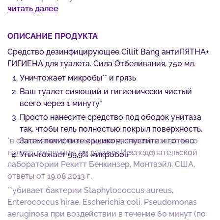
читать далее
Подходит для любых унитазов, за исключением
унитазов из нержавеющей стали
ОПИСАНИЕ ПРОДУКТА
Средство дезинфицирующее Cillit Bang антиПЯТНА+
ГИГИЕНА для туалета. Сила Отбеливания, 750 мл.
Уничтожает микробы** и грязь
Ваш туалет сияющий и гигиенически чистый
всего через 1 минуту*
Просто нанесите средство под ободок унитаза
так, чтобы гель полностью покрыл поверхность.
*в отношении фекальных загрязнений, известкого
Затем почистите ершиком, спустите и готово
налета, ржавчины, по данным Исследовательской
Уничтожает 99,9% микробов**
лаборатории Рекитт Бенкинзер, Монтвэйл, США,
ответы от 19.08.2013 г.
**убивает бактерии Staphylococcus aureus,
Enterococcus hirae, Escherichia coli, Pseudomonas
aeruginosa при воздействии в течение 60 минут (по