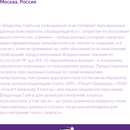
Москва, Россия
«Владелец Сайта не запрашивает и не собирает персональные
данные пользователя, обращающегося с запросом по указанным
выше контактам, а именно – любые данные, которые содержат
идентифицирующие пользователя как личность сведения, и в
связи с этим не принимает на себя обязанности по выполнению
требований, предусмотренных Федеральным законом от
27.07.2006 № 152-ФЗ «О персональных данных», в отношении
обработки полученных от пользователя данных. Предоставляя в
запросе персональные данные по своей инициативе
пользователь тем самым выражает свое согласие на обработку
таких данных владельцем Сайта, ООО «Рекитт Бенкизер»/ООО
«Рекитт Бенкизер Хэлскэр» или иными лицами (по поручению
Владельца Сайта) для целей рассмотрения запроса
пользователя, в том числе – на трансграничную передачу таких
персональных данных в случаях, когда она необходима для
рассмотрения такого запроса».