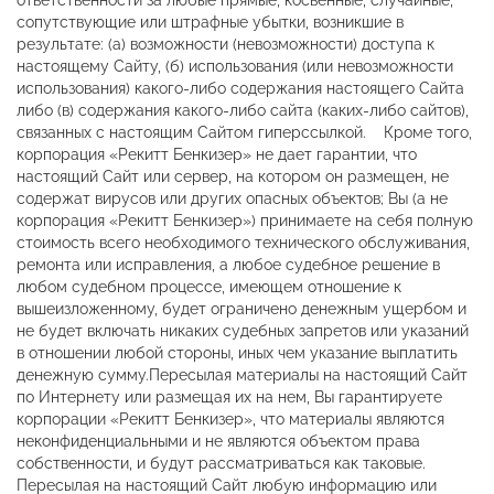
ответственности за любые прямые, косвенные, случайные,
сопутствующие или штрафные убытки, возникшие в
результате: (а) возможности (невозможности) доступа к
настоящему Сайту, (б) использования (или невозможности
использования) какого-либо содержания настоящего Сайта
либо (в) содержания какого-либо сайта (каких-либо сайтов),
связанных с настоящим Сайтом гиперссылкой. Кроме того,
корпорация «Рекитт Бенкизер» не дает гарантии, что
настоящий Сайт или сервер, на котором он размещен, не
содержат вирусов или других опасных объектов; Вы (а не
корпорация «Рекитт Бенкизер») принимаете на себя полную
стоимость всего необходимого технического обслуживания,
ремонта или исправления, а любое судебное решение в
любом судебном процессе, имеющем отношение к
вышеизложенному, будет ограничено денежным ущербом и
не будет включать никаких судебных запретов или указаний
в отношении любой стороны, иных чем указание выплатить
денежную сумму.Пересылая материалы на настоящий Сайт
по Интернету или размещая их на нем, Вы гарантируете
корпорации «Рекитт Бенкизер», что материалы являются
неконфиденциальными и не являются объектом права
собственности, и будут рассматриваться как таковые.
Пересылая на настоящий Сайт любую информацию или